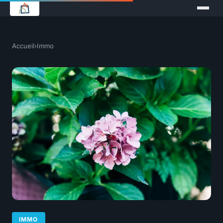
Accueil
›
Immo
IMMO