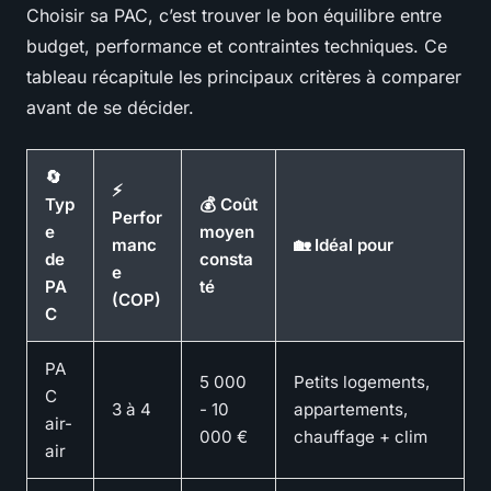
Choisir sa PAC, c’est trouver le bon équilibre entre
budget, performance et contraintes techniques. Ce
tableau récapitule les principaux critères à comparer
avant de se décider.
🔄
⚡
Typ
💰 Coût
Perfor
e
moyen
manc
🏡 Idéal pour
de
consta
e
PA
té
(COP)
C
PA
5 000
Petits logements,
C
3 à 4
- 10
appartements,
air-
000 €
chauffage + clim
air