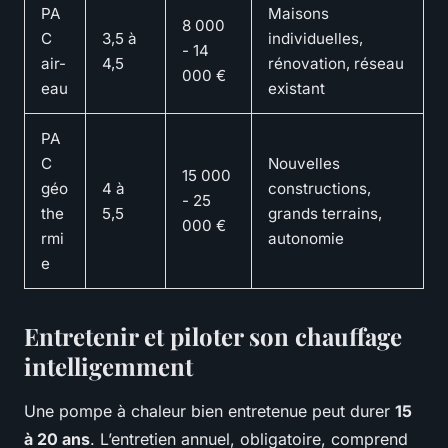
PA
Maisons
8 000
C
3,5 à
individuelles,
- 14
air-
4,5
rénovation, réseau
000 €
eau
existant
PA
C
Nouvelles
15 000
géo
4 à
constructions,
- 25
the
5,5
grands terrains,
000 €
rmi
autonomie
e
Entretenir et piloter son chauffage
intelligemment
Une pompe à chaleur bien entretenue peut durer
15
à 20 ans
. L’entretien annuel, obligatoire, comprend